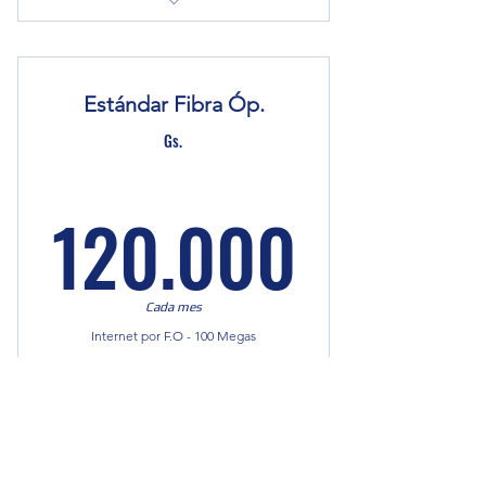
Sin costo de instalación
ONU GPON WIFI incluido
(comodato)
Estándar Fibra Óp.
Soporte Técnico 24/7
Velocidad: 50 Mbps (subida y
Gs.
bajada)
120.0
120.000
Cada mes
Internet por F.O - 100 Megas
Comprar ahora