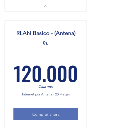
RLAN Basico - (Antena)
Gs.
120.0
120.000
Cada mes
Internet por Antena - 20 Megas
Comprar ahora